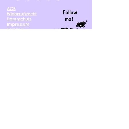
AGB
Follow
Widerrufsrecht
me !
Datenschutz
Impressum
Versand
FAQ
kontakt@tinytami.de
DE, AT, CH, NL, BE,
FR, DK, CZ, EE, FI, IE