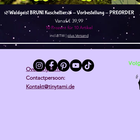
Snel overzicht
🌿Waldgeist BRUNI Kuscheltier🌿 - Vorbestellung - PREORDER
Verkoopprijs
Vanaf
€ 39,99
10 Prozent für 10 Artikel
incl.BTW
|
plus Versand
Vol
Over Tiny Tami
Contactpersoon:
Kontakt@tinytami.de