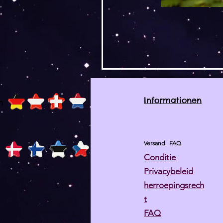
Informationen
h
Versand
FAQ
Conditie
Privacybeleid
herroepingsrech
t
FAQ