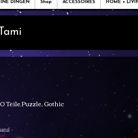
EINE DINGEN
Shop
ACCESSOIRES
HOME + LIVI
 Tami
eile Puzzle, Gothic
s
rsand
kel