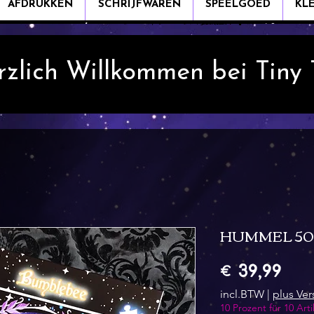
AFDRUKKEN
SCHRIJFWAREN
SPEELGOED
KL
rzlich Willkommen bei Tiny
HUMMEL 500 T
Prij
€ 39,99
incl.BTW
|
plus Ve
10 Prozent für 10 Arti