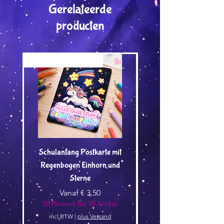
Gerelateerde
producten
Versand by Tiny Tami
Versand by Tiny Tami
Schulanfang Postkarte mit
Regenbogen Einhorn und
Kuscheltier🌿 - Vorbest
Sterne
Verkoopprijs
Vanaf
€ 3,50
10 Prozent für 10 Artikel
10 Prozent für 10 Arti
incl.BTW
|
plus Versand