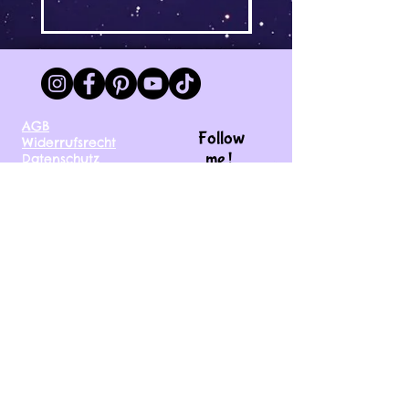
AGB
Follow
Widerrufsrecht
me !
Datenschutz
Impressum
Versand
FAQ
kontakt@tinytami.de