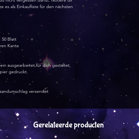
 du nicht vergessen darfst. Notiere dir
 es als Einkaufliste für den nächsten
 50 Blatt
ren Kante
ein ausgearbeitet für dich gestaltet,
apier gedruckt.
ersandumschlag versendet
Gerelateerde producten