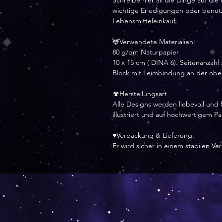
Schreibe hier all die Dinge auf die
wichtige Erledigungen oder benutze
Lebensmitteleinkauf.
🦌Verwendete Materialien:
80 g/qm Naturpapier
10 x 15 cm ( DINA 6). Seitenanzahl :
Block mit Leimbindung an der obe
🍄Herstellungsart
Alle Designs werden liebevoll und f
illustriert und auf hochwertigem P
♥Verpackung & Lieferung:
Er wird sicher in einem stabilen V