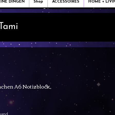
EINE DINGEN
Shop
ACCESSOIRES
HOME + LIVI
 Tami
chen A6 Notizblock,
rsand