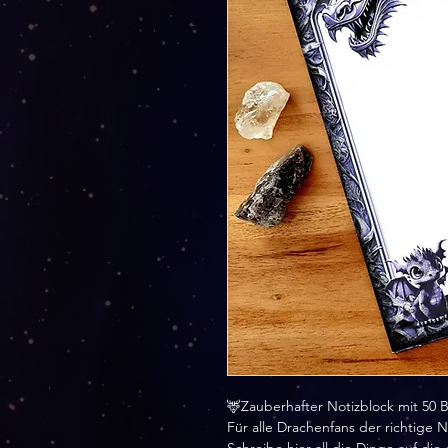
🦌Zauberhafter Notizblock mit 50 B
Für alle Drachenfans der richtige N