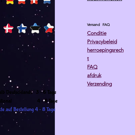
h
Versand
FAQ
Conditie
Privacybeleid
herroepingsrech
t
FAQ
afdruk
Verzending
-
alb Deutschlands 3
6 Tage
-
ernational 4
8 Tage
-
te auf Bestellung 4
8 Tage