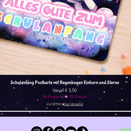
Snel overzicht
Schulanfang Postkarte mit Regenbogen Einhorn und Sterne
Verkoopprijs
Vanaf
€ 3,50
10 Prozent für 10 Artikel
incl.BTW
|
plus Versand
Vol