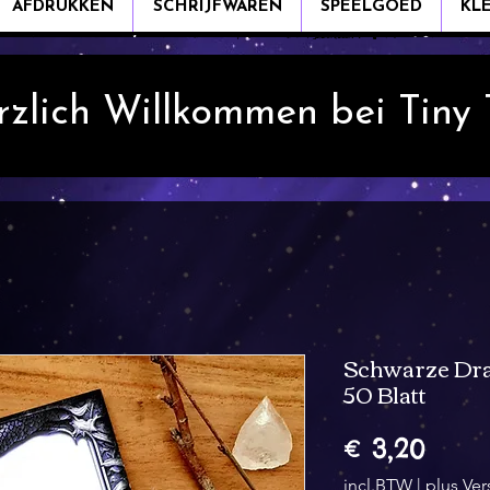
AFDRUKKEN
SCHRIJFWAREN
SPEELGOED
KL
rzlich Willkommen bei Tiny
Schwarze Dra
50 Blatt
Prijs
€ 3,20
incl.BTW
|
plus Ve