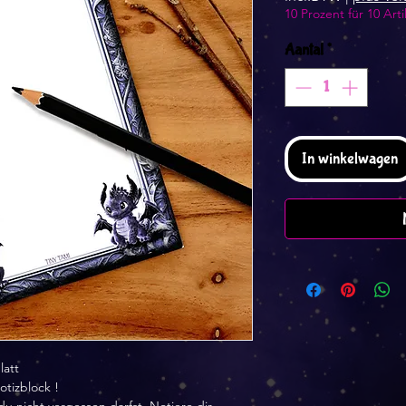
10 Prozent für 10 Arti
Aantal
*
In winkelwagen
latt
otizblock !