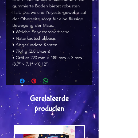
gummierte Boden bietet robusten
Halt. Das weiche Polyestergewebe auf
der Oberseite sorgt für eine flüssige
Bewegung der Maus.
• Weiche Polyesteroberfläche
• Naturkautschukbasis
• Abgerundete Kanten
• 79,4 g (2,8 Unzen)
• Größe: 220 mm × 180 mm × 3 mm
(8,7″ × 7,1″ × 0,12″)
Gerelateerde
producten
Versand by Tiny Tami
Versand by Tiny Tami