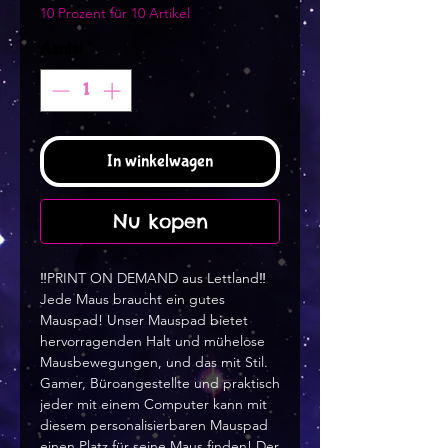
10 Prozent für 10 Artikel
Aantal
*
In winkelwagen
Nu kopen
‼️PRINT ON DEMAND aus Lettland‼️
Jede Maus braucht ein gutes
Mauspad! Unser Mauspad bietet
hervorragenden Halt und mühelose
Mausbewegungen, und das mit Stil.
Gamer, Büroangestellte und praktisch
jeder mit einem Computer kann mit
diesem personalisierbaren Mauspad
einen Platz für seine Maus finden! Der