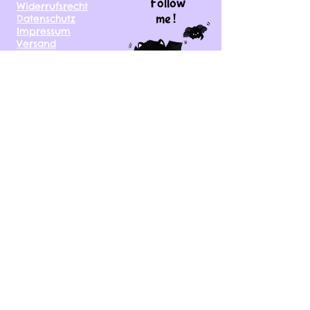
Follow
Widerrufsrecht
me !
Datenschutz
Impressum
Versand
FAQ
kontakt@tinytami.de
DE, AT, CH, NL, BE,
FR, DK, CZ, EE, FI, IE