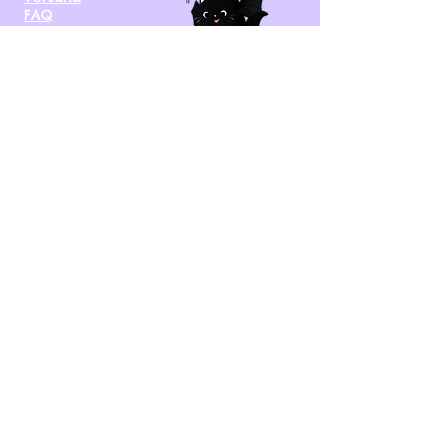
FAQ
kontakt@tinytami.de
DE, AT, CH, NL, BE,
FR, DK, CZ, EE, FI, IE