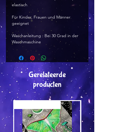
elastisch
Für Kinder, Frauen und Männer
geeignet
Waschanleitung : Bei 30 Grad in der
Waschmaschine
Gerelateerde
producten
Versand by Tiny Tami
Versand by Tiny Tami