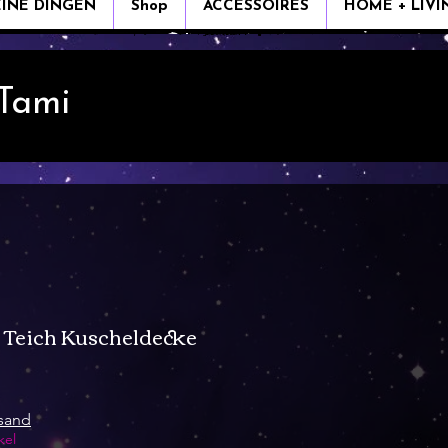
EINE DINGEN
Shop
ACCESSOIRES
HOME + LIVI
 Tami
 Teich Kuscheldecke
s
rsand
kel