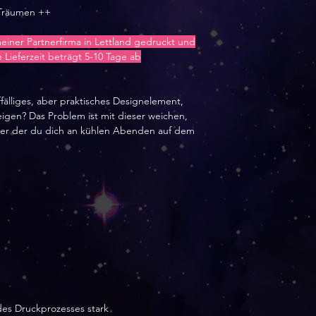
 Träumen ++
meiner Partnerfirma in Lettland gedruckt und
 Lieferzeit beträgt 5-10 Tage ab
älliges, aber praktisches Designelement,
igen? Das Problem ist mit dieser weichen,
nter der du dich an kühlen Abenden auf dem
e
es Druckprozesses stark