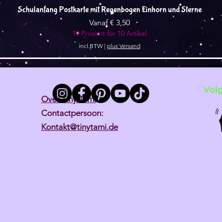
Snel overzicht
Schulanfang Postkarte mit Regenbogen Einhorn und Sterne
Verkoopprijs
Vanaf
€ 3,50
10 Prozent für 10 Artikel
incl.BTW
|
plus Versand
Vol
Over Tiny Tami
Contactpersoon:
Kontakt@tinytami.de