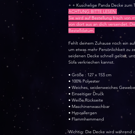
+ + Kuschelige Panda Decke zum
ACHTUNG BITTE LESEN:
Sie wird auf Bestellung frisch von 
von dort aus an dich versendet. Die
Bestelldatum.
Fehlt deinem Zuhause noch ein auff
um etwas mehr Persönlichkeit zu ze
seidenen Decke schnell gelöst, u
Sofa verkriechen kannst.
• Größe : 127 x 153 cm
• 100% Polyester
• Weiches, seidenweiches Geweb
• Einseitiger Druck
• Weiße Rückseite
• Maschinenwaschbar
• Hypoallergen
• Flammhemmend
Wichtig: Die Decke wird während d