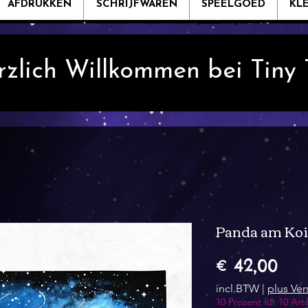
AFDRUKKEN
SCHRIJFWAREN
SPEELGOED
KL
rzlich Willkommen bei Tiny
Panda am Koi
Prij
€ 42,00
incl.BTW
|
plus Ve
10 Prozent für 10 Arti