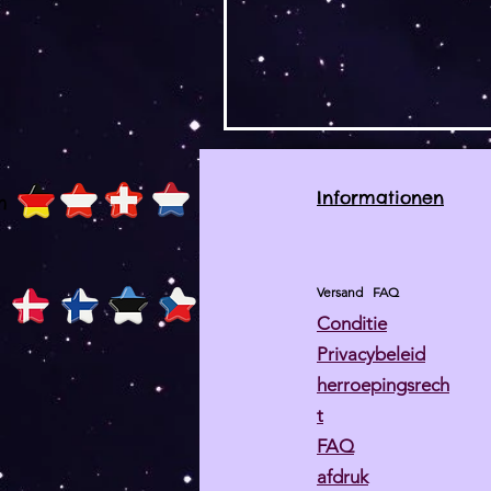
Informationen
h
Versand
FAQ
Conditie
Privacybeleid
herroepingsrech
t
FAQ
afdruk