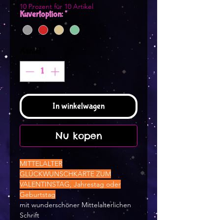
10 Prozent für 10 Artikel
Kuvertoption:
*
Aantal
*
In winkelwagen
Nu kopen
MITTELALTER
GLÜCKWUNSCHKARTE ZUM
VALENTINSTAG, Jahrestag oder
Geburtstag
mit wunderschöner Mittelalterlichen
Schrift