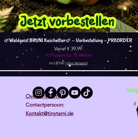
Snel overzicht
🌿Waldgeist BRUNI Kuscheltier🌿 - Vorbestellung - PREORDER
Verkoopprijs
Vanaf
€ 39,99
10 Prozent für 10 Artikel
incl.BTW
|
plus Versand
Vol
Over Tiny Tami
Contactpersoon:
Kontakt@tinytami.de