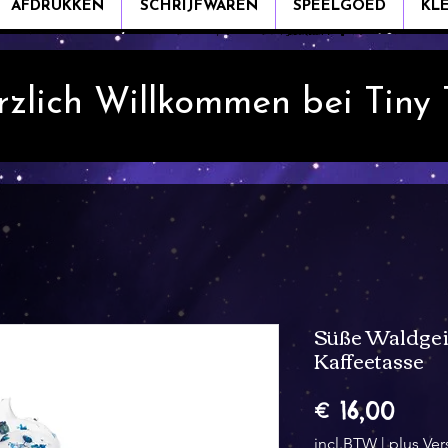
AFDRUKKEN
SCHRIJFWAREN
SPEELGOED
KL
rzlich Willkommen bei Tiny
Süße Waldge
Kaffeetasse
Prijs
€ 16,00
incl.BTW
|
plus Ve