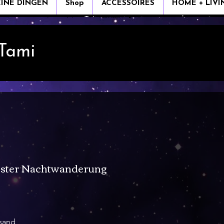
EINE DINGEN
Shop
ACCESSOIRES
HOME + LIVI
 Tami
ister Nachtwanderung
rsand