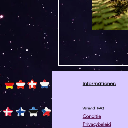
Informationen
h
Versand
FAQ
Conditie
Privacybeleid