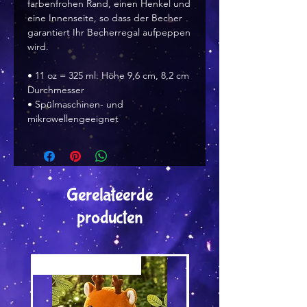
farbenfrohen Rand, einen Henkel und
eine Innenseite, so dass der Becher
garantiert Ihr Becherregal aufpeppen
wird.
• 11 oz = 325 ml: Höhe 9,6 cm, 8,2 cm
Durchmesser
• Spülmaschinen- und
mikrowellengeeignet
Gerelateerde
producten
Versand by Tiny Tami
Versand by DruckGuru