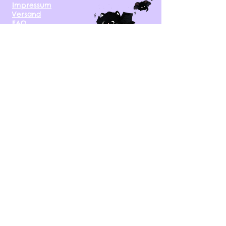
Impressum
Versand
FAQ
kontakt@tinytami.de
DE, AT, CH, NL, BE,
FR, DK, CZ, EE, FI, IE