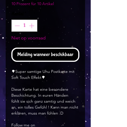
10 Prozent für 10 Artikel
Aantal
*
Niet op voorraad
Melding wanneer beschikbaar
🌳Super samtige Uhu Postkarte mit
Soft Touch Effekt🌳
Diese Karte hat eine besondere
Beschichtung. In euren Händen
fühlt sie sich ganz samtig und weich
an, ein tolles Gefühl ! Kann man nicht
erklären, muss man fühlen :D
Follow me on