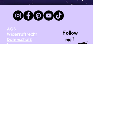
AGB
Follow
Widerrufsrecht
me !
Datenschutz
Impressum
Versand
FAQ
kontakt@tinytami.de
DE, AT, CH, NL, BE,