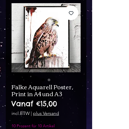
Falke Aquarell Poster,
Print in A4 und A3
Verkoopprijs
Vanaf
€15,00
incl.BTW
|
plus Versand
10 Prozent für 10 Artikel