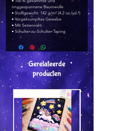
• 100 % gekämmte und 
ringgesponnene Baumwolle
• Stoffgewicht: 142 g/m² (4.2 oz./yd.²)
• Vorgekrumpftes Gewebe
• Mit Seitennaht
• Schulter-zu-Schulter-Taping 
Gerelateerde
producten
Versand by Tiny Tami
Versand by Tiny Tami