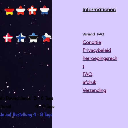
Informationen
h
Versand
FAQ
Conditie
Privacybeleid
herroepingsrech
t
FAQ
afdruk
Verzending
-
alb Deutschlands 3
6 Tage
-
ernational 4
8 Tage
-
te auf Bestellung 4
8 Tage