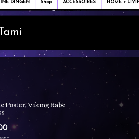
EINE DINGEN
Shop
ACCESSOIRES
HOME + LIVI
 Tami
e Poster, Viking Rabe
ss
Verkoopprijs
00
rsand