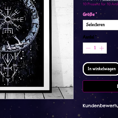
10 Prozent für 10 Arti
Größe
*
Selecteren
Aantal
*
In winkelwagen
Kundenbewertu
Danara 09. Dez 2