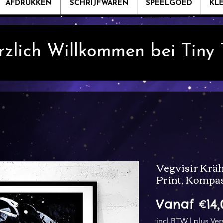
AFDRUKKEN
SCHRIJFWAREN
SPEELGOED
KL
rzlich Willkommen bei Tiny
Vegvisir Kräh
Print, Kompa
Vanaf
€14,
incl.BTW
|
plus Ve