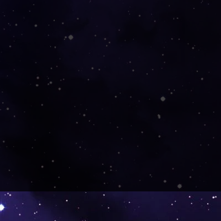
s, schön zu dekorieren. Es war
eschenk und wurde gut