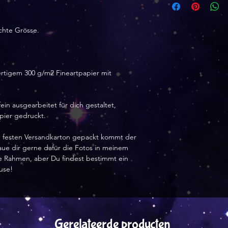
5 von 5 Sternen
chte Grösse.
Größe:
A4 21x29 cm
Sieht sehr cool au
rtigem 300 g/m2 Fineartpapier mit
ein Geburtstagsg
angenommen.
ein ausgearbeitet für dich gestaltet,
apier gedruckt.
nem festen Versandkarton gepackt kommt der
haue dir gerne dafür die Fotos in meinem
hne Rahmen, aber Du findest bestimmt ein
use!
Gerelateerde producten