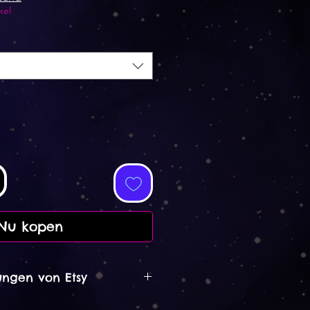
kel
Nu kopen
ngen von Etsy
021