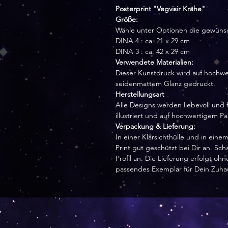
Posterprint "Vegvisir Krähe"
Größe:
Wähle unter Optionen die gewüns
DINA 4 : ca. 21 x 29 cm
DINA 3 : ca. 42 x 29 cm
Verwendete Materialien:
Dieser Kunstdruck wird auf hochwe
seidenmattem Glanz gedruckt.
Herstellungsart
Alle Designs werden liebevoll und f
illustriert und auf hochwertigem P
Verpackung & Lieferung:
In einer Klarsichthülle und in ei
Print gut geschützt bei Dir an. Sc
Profil an. Die Lieferung erfolgt o
passendes Exemplar für Dein Zuha