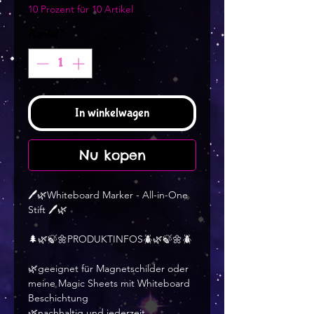
10 Prozent für 10 Artikel
Aantal
*
In winkelwagen
Nu kopen
🖊️🌿Whiteboard Marker - All-in-One
Stift 🖊️🌿
🌲🌿🍃🌼PRODUKTINFOS🪲🌿🍃🌼🪲
🌿geeignet für Magnetschilder oder
meine Magic Sheets mit Whiteboard
Beschichtung
🌿nachhaltig und jederzeit