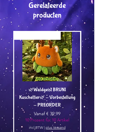
Gerelateerde
producten
Versand by Tiny Tami
Versand by DruckGuru
🌿Waldgeist BRUNI
Dein Wunschmotiv von
Kuscheltier🌿 - Vorbestellung
Tami als Bügelbild - A
- PREORDER
Verkoopprijs
Vanaf
€ 39,99
10 Prozent für 10 Artikel
10 Prozent für 10 Arti
incl.BTW
|
plus Versand