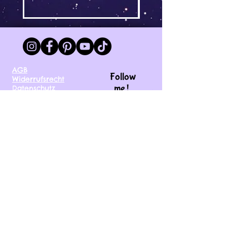
AGB
Follow
Widerrufsrecht
me !
Datenschutz
Impressum
Versand
FAQ
kontakt@tinytami.de