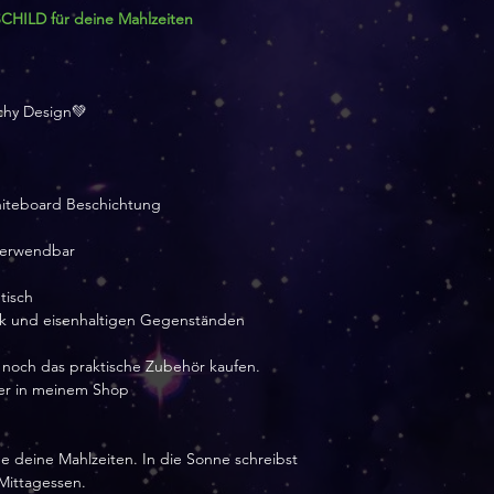
LD für deine Mahlzeiten
chy Design💚
hiteboard Beschichtung
rverwendbar
tisch
nk und eisenhaltigen Gegenständen
 noch das praktische Zubehör kaufen.
er in meinem Shop
 deine Mahlzeiten. In die Sonne schreibst
Mittagessen.