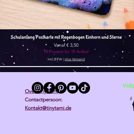
Snel overzicht
Schulanfang Postkarte mit Regenbogen Einhorn und Sterne
Verkoopprijs
Vanaf
€ 3,50
10 Prozent für 10 Artikel
incl.BTW
|
plus Versand
Vol
Over Tiny Tami
Contactpersoon:
Kontakt@tinytami.de