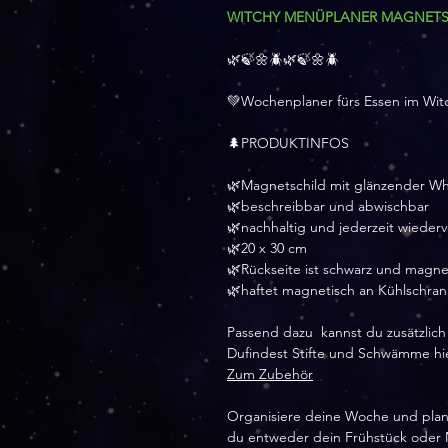
WITCHY MENÜPLANER MAGNETSCHI
🌿🍃🌼🪲🌿🍃🌼🪲
💚Wochenplaner fürs Essen im Wit
🌲PRODUKTINFOS
🌿Magnetschild mit glänzender W
🌿beschreibbar und abwischbar
🌿nachhaltig und jederzeit wiede
🌿20 x 30 cm
🌿Rückseite ist schwarz und magne
🌿haftet magnetisch an Kühlschra
Passend dazu kannst du zusätzlich
Dufindest Stifte und Schwämme hi
Zum Zubehör
Organisiere deine Woche und plane
du entweder dein Frühstück oder 