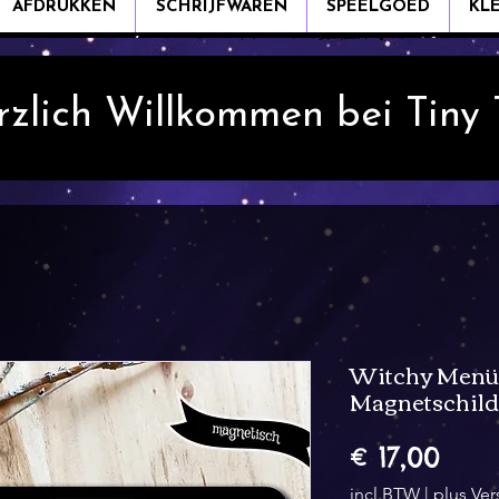
AFDRUKKEN
SCHRIJFWAREN
SPEELGOED
KL
rzlich Willkommen bei Tiny
Witchy Menü
Magnetschild
Prijs
€ 17,00
incl.BTW
|
plus Ve