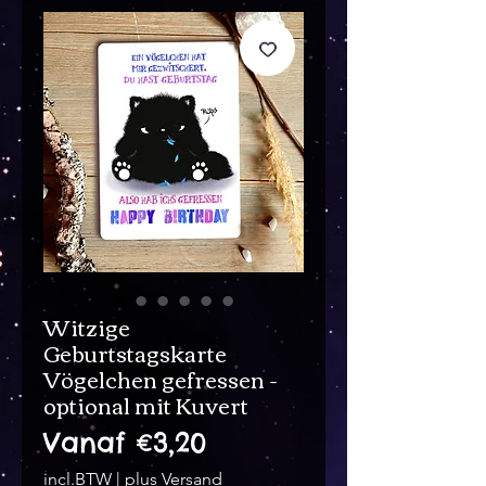
Witzige
Geburtstagskarte
Vögelchen gefressen -
optional mit Kuvert
Verkoopprijs
Vanaf
€3,20
incl.BTW
|
plus Versand