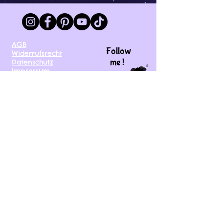
AGB
Follow
Widerrufsrecht
me !
Datenschutz
Impressum
Versand
FAQ
kontakt@tinytami.de
DE, AT, CH, NL, BE,
FR, DK, CZ, EE, FI, IE