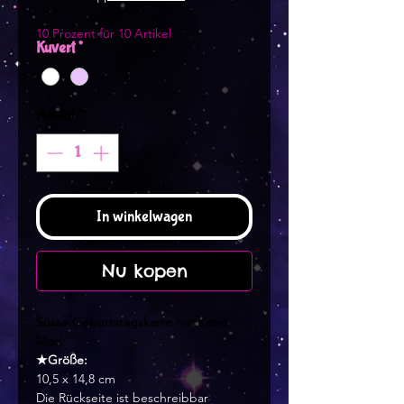
10 Prozent für 10 Artikel
Kuvert
*
Aantal
*
In winkelwagen
Nu kopen
Süsse Geburtstagskarte mit Kater
Moo
★Größe:
10,5 x 14,8 cm
Die Rückseite ist beschreibbar