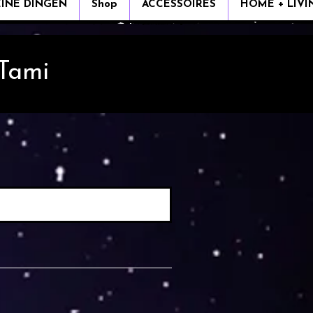
EINE DINGEN
Shop
ACCESSOIRES
HOME + LIVI
 Tami