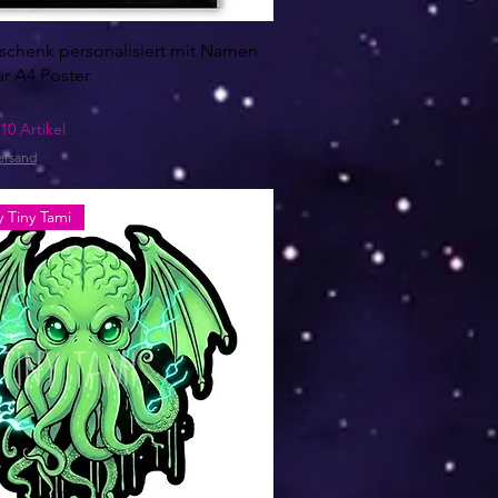
schenk personalisiert mit Namen
r A4 Poster
10 Artikel
ersand
 Tiny Tami