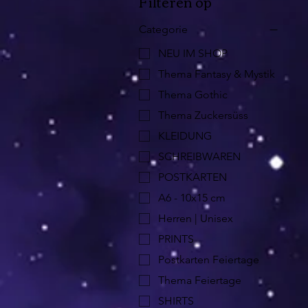
Filteren op
Categorie
NEU IM SHOP
Thema Fantasy & Mystik
Thema Gothic
Thema Zuckersüss
KLEIDUNG
SCHREIBWAREN
POSTKARTEN
A6 - 10x15 cm
Herren | Unisex
PRINTS
Postkarten Feiertage
Thema Feiertage
SHIRTS