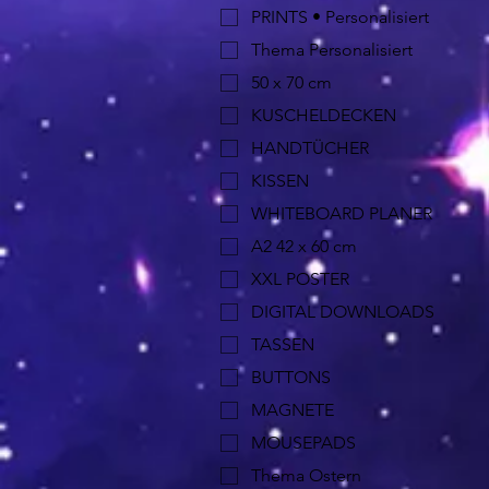
PRINTS • Personalisiert
Thema Personalisiert
50 x 70 cm
KUSCHELDECKEN
HANDTÜCHER
KISSEN
WHITEBOARD PLANER
A2 42 x 60 cm
XXL POSTER
DIGITAL DOWNLOADS
TASSEN
BUTTONS
MAGNETE
MOUSEPADS
Thema Ostern