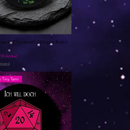
net H.P Lovecraft Oktopus Krake
10 Artikel
ersand
 Tiny Tami