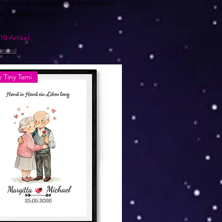
schenk personalisiert mit Namen
r Silberhochzeit
10 Artikel
ersand
 Tiny Tami