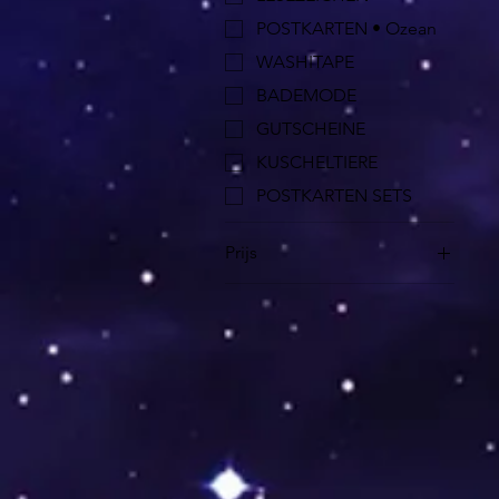
POSTKARTEN • Ozean
WASHITAPE
BADEMODE
GUTSCHEINE
KUSCHELTIERE
POSTKARTEN SETS
Prijs
€ 0
€ 55