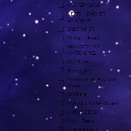
MYSTERY BAGS
HEFTE + BÜCHER +
KALENDER
BRIEFPAPIER
Röcke + Hosen
TINY WOODYS
KARTENSPIEL
60 x 90 cm
Bügelbilder
POSTKARTEN • Wald &
Wiese
SOCKEN
SCHLÜSSELANHÄNGER
UNTERSETZER
Kids + Teens
LESEZEICHEN