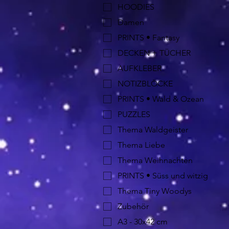
HOODIES
Damen
PRINTS • Fantasy
DECKEN + TÜCHER
AUFKLEBER
NOTIZBLÖCKE
PRINTS • Wald & Ozean
PUZZLES
Thema Waldgeister
Thema Liebe
Thema Weihnachten
PRINTS • Süss und witzig
Thema Tiny Woodys
Zubehör
A3 - 30x42 cm