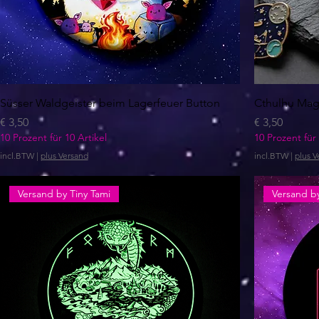
Süsser Waldgeister beim Lagerfeuer Button
Cthulhu Mag
Prijs
Prijs
€ 3,50
€ 3,50
10 Prozent für 10 Artikel
10 Prozent für 
incl.BTW
|
plus Versand
incl.BTW
|
plus V
Versand by Tiny Tami
Versand by