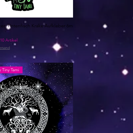
ker, Tintenfisch Krake Aufkleber 6m
10 Artikel
ersand
 Tiny Tami