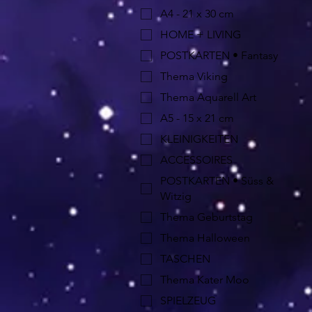
A4 - 21 x 30 cm
HOME + LIVING
POSTKARTEN • Fantasy
Thema Viking
Thema Aquarell Art
A5 - 15 x 21 cm
KLEINIGKEITEN
ACCESSOIRES
POSTKARTEN • Süss &
Witzig
Thema Geburtstag
Thema Halloween
TASCHEN
Thema Kater Moo
SPIELZEUG