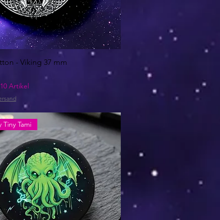
tton - Viking 37 mm
10 Artikel
ersand
 Tiny Tami