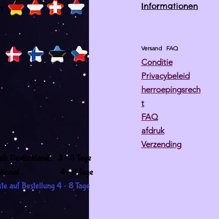
Informationen
h
Versand
FAQ
Conditie
Privacybeleid
herroepingsrech
t
FAQ
afdruk
Verzending
-
alb Deutschlands 3
6 Tage
-
ernational 4
8 Tage
-
te auf Bestellung 4
8 Tage