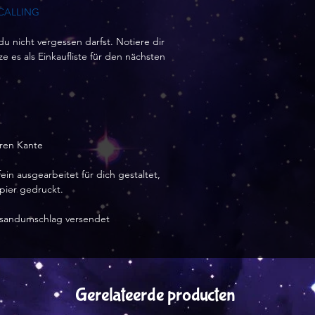
freuen, lieben Dan
CALLING
Versand :)
 du nicht vergessen darfst. Notiere dir
 es als Einkaufliste für den nächsten
Janet Keßler 23. 
5 von 5 Sternen
Vielen lieben Dank
Bestellung und den
Karte. Der Versand
ren Kante
gerne wieder.
ein ausgearbeitet für dich gestaltet,
apier gedruckt.
ersandumschlag versendet
Gerelateerde producten