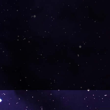
k!! Und sehr schneller
Feb 2022
 für meine liebevoll verpackte
 extra Sticker und die extra
 ging auch super fix, sehr