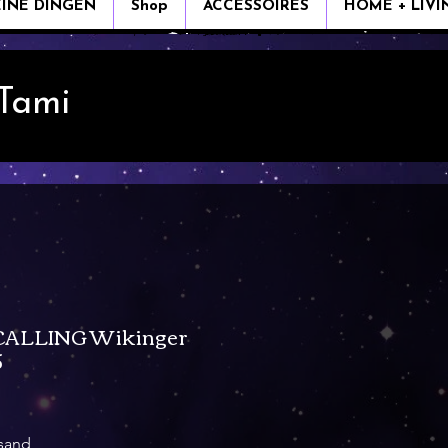
EINE DINGEN
Shop
ACCESSOIRES
HOME + LIVI
 Tami
ALLING Wikinger
5
rsand