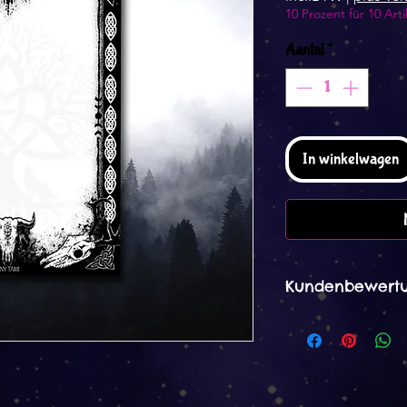
10 Prozent für 10 Arti
Aantal
*
In winkelwagen
Kundenbewertu
Alina Müller 22. 
5 von 5 Sternen
Sehr schöner Notiz
ich bin mir sicher,