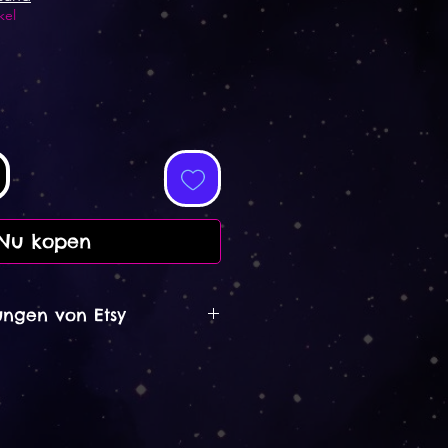
kel
Nu kopen
ngen von Etsy
Dez 2021
block mit toller Karte dazu 😊
 der beschenkte wird sich sehr