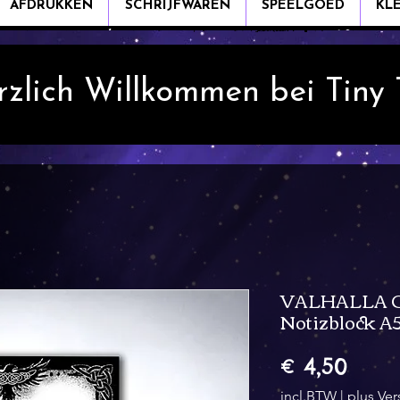
AFDRUKKEN
SCHRIJFWAREN
SPEELGOED
KL
rzlich Willkommen bei Tiny
VALHALLA C
Notizblock A
Prijs
€ 4,50
incl.BTW
|
plus Ve