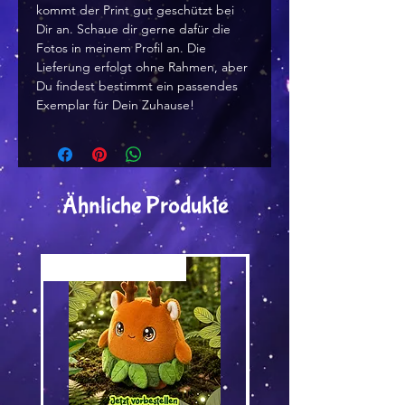
kommt der Print gut geschützt bei
Dir an. Schaue dir gerne dafür die
Fotos in meinem Profil an. Die
Lieferung erfolgt ohne Rahmen, aber
Du findest bestimmt ein passendes
Exemplar für Dein Zuhause!
Ähnliche Produkte
Versand by Tiny Tami
Versand by DruckGuru