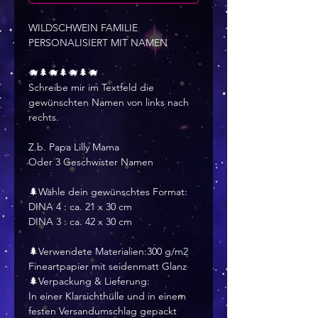
WILDSCHWEIN FAMILIE
PERSONALISIERT MIT NAMEN
🐗🌲🐗🌲🐗🌲🐗
Schreibe mir im Textfeld die
gewünschten Namen von links nach
rechts.
Z.b. Papa Lilly Mama
Oder 3 Geschwister Namen
🌲Wähle dein gewünschtes Format:
DINA 4 : ca. 21 x 30 cm
DINA 3 : ca. 42 x 30 cm
🌲Verwendete Materialien:300 g/m2
Fineartpapier mit seidenmatt Glanz
🌲Verpackung & Lieferung:
In einer Klarsichthülle und in einem
festen Versandumschlag gepackt