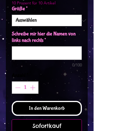
10 Prozent für 10 Artikel
Größe
*
Schreibe mir hier die Namen von
links nach rechts
*
0/100
Anzahl
*
In den Warenkorb
Sofortkauf