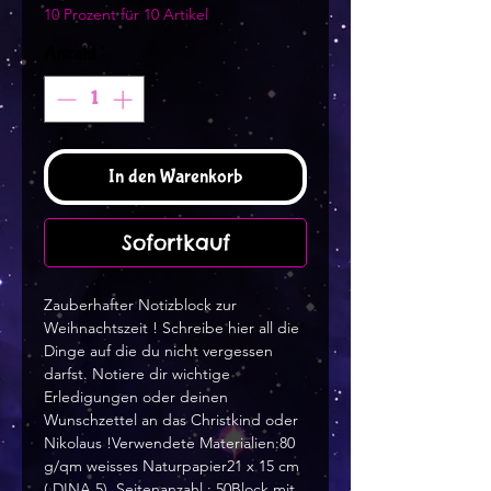
10 Prozent für 10 Artikel
Anzahl
*
In den Warenkorb
Sofortkauf
Zauberhafter Notizblock zur
Weihnachtszeit ! Schreibe hier all die
Dinge auf die du nicht vergessen
darfst. Notiere dir wichtige
Erledigungen oder deinen
Wunschzettel an das Christkind oder
Nikolaus !Verwendete Materialien:80
g/qm weisses Naturpapier21 x 15 cm
( DINA 5). Seitenanzahl : 50Block mit