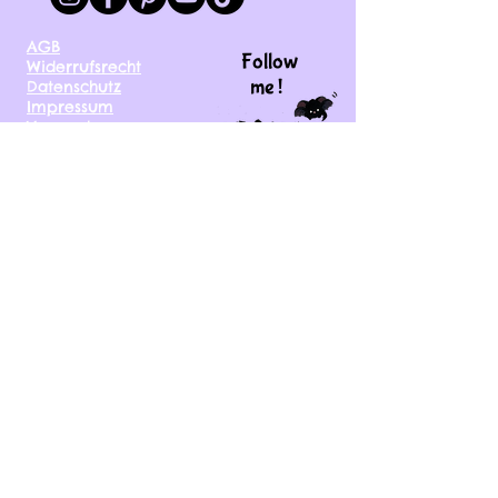
AGB
Follow
Widerrufsrecht
me !
Datenschutz
Impressum
Versand
FAQ
kontakt@tinytami.de
DE, AT, CH, NL, BE,
FR, DK, CZ, EE, FI, IE