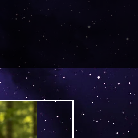
Versand by DruckGuru