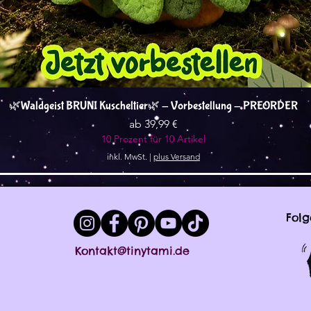
Schnellansicht
🌿Waldgeist BRUNI Kuscheltier🌿 - Vorbestellung - PREORDER
Sale-Preis
ab
39,99 €
10 Prozent für 10 Artikel
inkl. MwSt.
|
plus Versand
Folg
Kontakt@tinytami.de