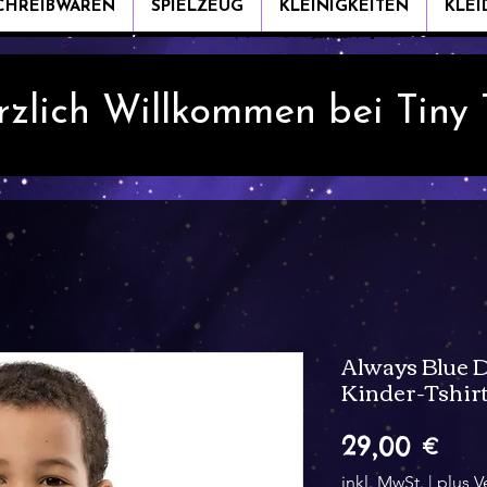
CHREIBWAREN
SPIELZEUG
KLEINIGKEITEN
KLE
rzlich Willkommen bei Tiny
Always Blue D
Kinder-Tshirt
Pre
29,00 €
inkl. MwSt.
|
plus V