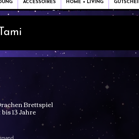
IDUNG
ACCESSOIRES
HOME + LIVING
GUTSCHEI
 Tami
rachen Brettspiel
 bis 13 Jahre
is
ersand