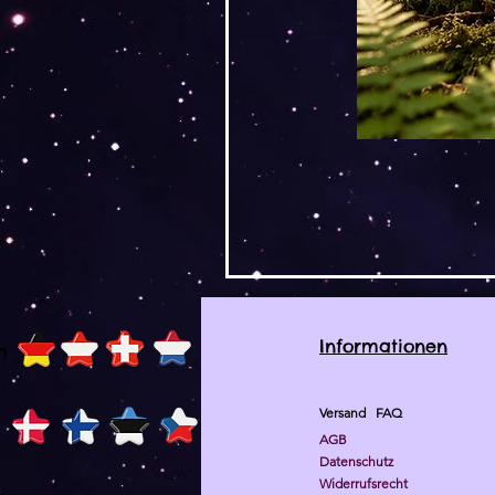
Informationen
h
Versand
FAQ
AGB
Datenschutz
Widerrufsrecht