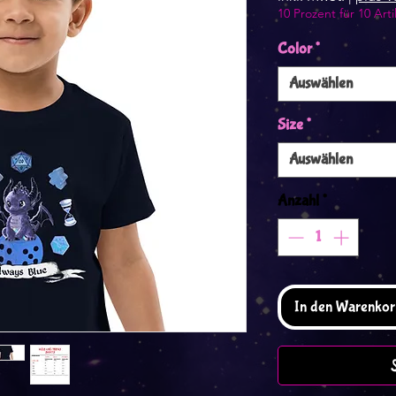
10 Prozent für 10 Arti
Color
*
Auswählen
Size
*
Auswählen
Anzahl
*
In den Warenkor