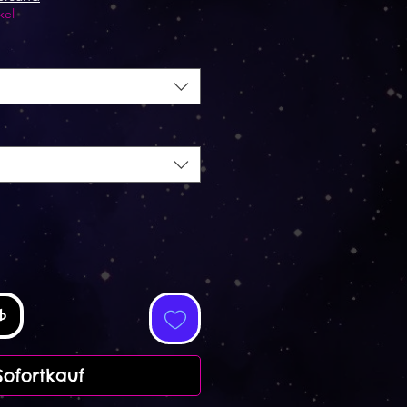
kel
b
Sofortkauf