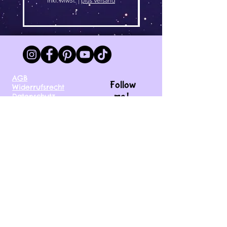
inkl. MwSt.
|
plus Versand
AGB
Follow
Widerrufsrecht
me !
Datenschutz
Impressum
Versand
FAQ
kontakt@tinytami.de