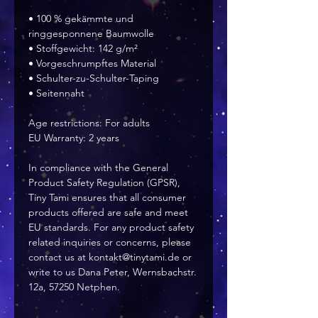
• 100 % gekämmte und 
ringgesponnene Baumwolle
• Stoffgewicht: 142 g/m²
• Vorgeschrumpftes Material
• Schulter-zu-Schulter-Taping
• Seitennaht
Age restrictions: For adults
EU Warranty: 2 years
In compliance with the General 
Product Safety Regulation (GPSR), 
Tiny Tami
 ensures that all consumer 
products offered are safe and meet 
EU standards. For any product safety 
related inquiries or concerns, please 
contact us at 
kontakt@tinytami.de
 or 
write to us 
Dana Peter, Wernsbachstr.
12a, 57250 Netphen.