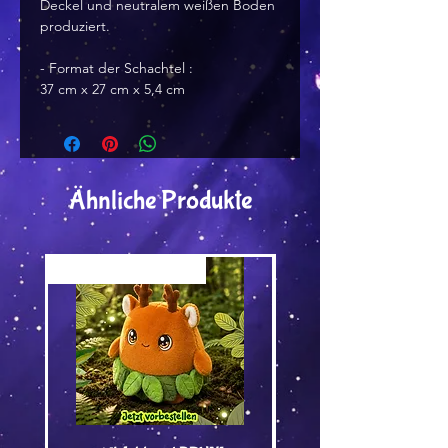
Deckel und neutralem weißen Boden
produziert.
- Format der Schachtel :
37 cm x 27 cm x 5,4 cm
Ähnliche Produkte
Versand by Tiny Tami
Versand by DruckGuru