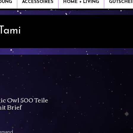
IDUNG
ACCESSOIRES
HOME + LIVING
GUTSCHEI
 Tami
ic Owl 500 Teile
it Brief
is
ersand