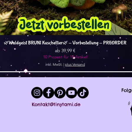
Schnellansicht
🌿Waldgeist BRUNI Kuscheltier🌿 - Vorbestellung - PREORDER
Sale-Preis
ab
39,99 €
10 Prozent für 10 Artikel
inkl. MwSt.
|
plus Versand
Folg
Kontakt@tinytami.de