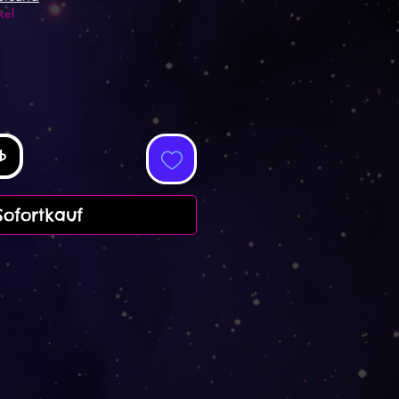
kel
b
Sofortkauf