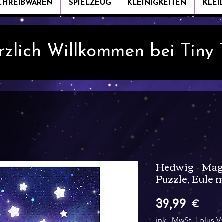
CHREIBWAREN
SPIELZEUG
KLEINIGKEITEN
KLE
rzlich Willkommen bei Tiny
Hedwig - Mag
Puzzle, Eule m
Pre
39,99 €
inkl. MwSt.
|
plus V