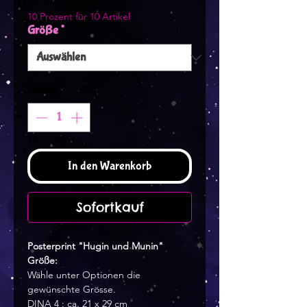
10 Prozent für 10 Artikel
Größe
*
Anzahl
*
In den Warenkorb
Sofortkauf
Posterprint "Hugin und Munin"
Größe:
Wähle unter Optionen die
gewünschte Grösse.
DINA 4 : ca. 21 x 29 cm