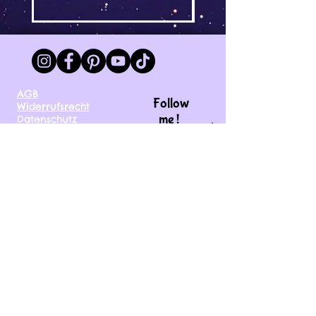
AGB
Follow
Widerrufsrecht
me !
Datenschutz
Impressum
Versand
FAQ
kontakt@tinytami.de