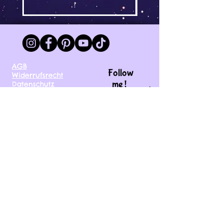
AGB
Follow
Widerrufsrecht
me !
Datenschutz
Impressum
Versand
FAQ
kontakt@tinytami.de