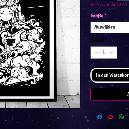
10 Prozent für 10 Arti
Größe
*
Auswählen
Anzahl
*
In den Warenkor