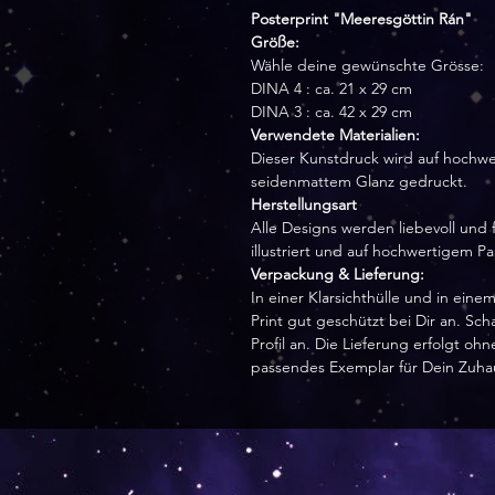
Posterprint "Meeresgöttin Rán"
Größe:
Wähle deine gewünschte Grösse:
DINA 4 : ca. 21 x 29 cm
DINA 3 : ca. 42 x 29 cm
Verwendete Materialien:
Dieser Kunstdruck wird auf hochwe
seidenmattem Glanz gedruckt.
Herstellungsart
Alle Designs werden liebevoll und f
illustriert und auf hochwertigem P
Verpackung & Lieferung:
In einer Klarsichthülle und in ei
Print gut geschützt bei Dir an. Sc
Profil an. Die Lieferung erfolgt o
passendes Exemplar für Dein Zuha