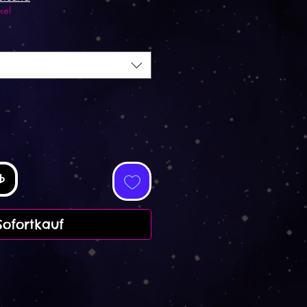
kel
b
Sofortkauf