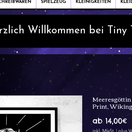
CHREIBWAREN
SPIELZEUG
KLEINIGKEITEN
KLE
rzlich Willkommen bei Tiny
Meeresgöttin 
Print, Wiking
S
ab
14,00€
P
inkl. MwSt.
|
plus V