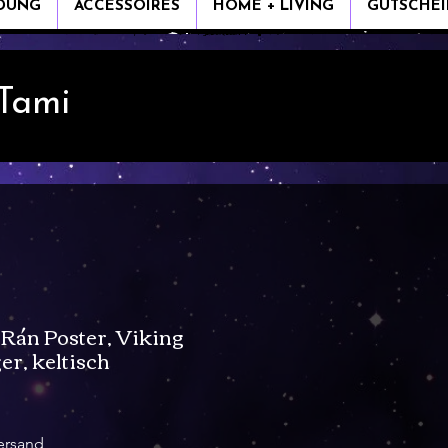
IDUNG
ACCESSOIRES
HOME + LIVING
GUTSCHEI
 Tami
Rán Poster, Viking
er, keltisch
ale-
reis
ersand