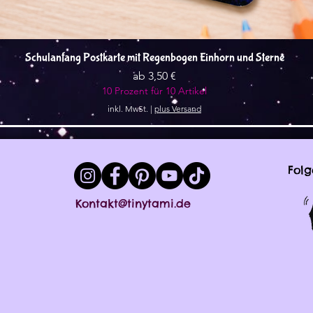
Schnellansicht
Schulanfang Postkarte mit Regenbogen Einhorn und Sterne
Sale-Preis
ab
3,50 €
10 Prozent für 10 Artikel
inkl. MwSt.
|
plus Versand
Folg
Kontakt@tinytami.de