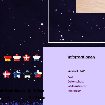
Informationen
h
Versand
FAQ
AGB
Datenschutz
Widerrufsrecht
-
alb Deutschlands 3
6 Tage
Impressum
-
ernational 4
8 Tage
-
te auf Bestellung 4
8 Tage