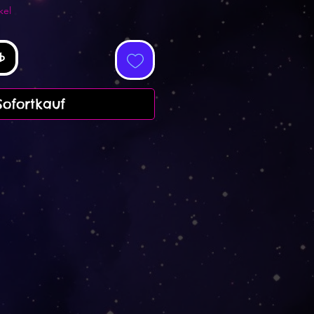
kel
b
Sofortkauf