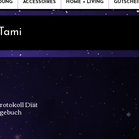
IDUNG
ACCESSOIRES
HOME + LIVING
GUTSCHEI
 Tami
otokoll Diät
gebuch