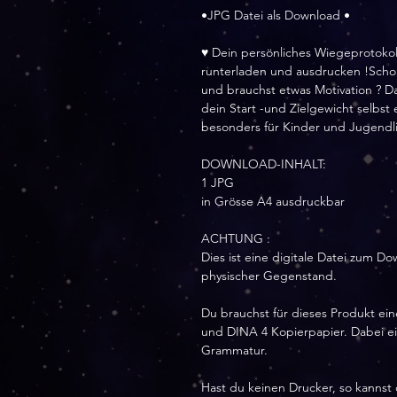
•JPG Datei als Download •
♥ Dein persönliches Wiegeprotokoll
runterladen und ausdrucken !Sch
und brauchst etwas Motivation ? D
dein Start -und Zielgewicht selb
besonders für Kinder und Jugendl
DOWNLOAD-INHALT:
1 JPG
in Grösse A4 ausdruckbar
ACHTUNG :
Dies ist eine digitale Datei zum Do
physischer Gegenstand.
Du brauchst für dieses Produkt ei
und DINA 4 Kopierpapier. Dabei eig
Grammatur.
Hast du keinen Drucker, so kannst 