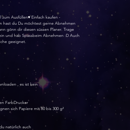
 zum Ausfüllen♥ Einfach kaufen -
on hast du Du möchtest gerne Abnehmen
ann gönn dir diesen süssen Planer. Trage
st ein und hab Spassbeim Abnehmen :D Auch
iche geeignet.
wnloaden , es ist kein
nen FarbDrucker
nen sich Papiere mit 80 bis 300 g²
du natürlich auch