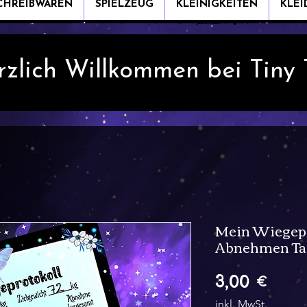
CHREIBWAREN
SPIELZEUG
KLEINIGKEITEN
KLE
rzlich Willkommen bei Tiny
Mein Wiegepr
Abnehmen Ta
Preis
3,00 €
inkl. MwSt.