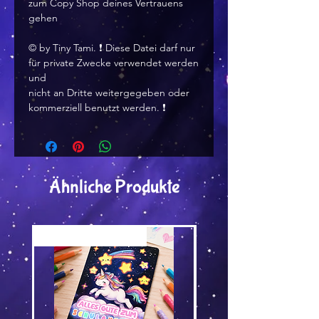
zum Copy Shop deines Vertrauens
gehen
©️ by Tiny Tami. ❗ Diese Datei darf nur
für private Zwecke verwendet werden
und
nicht an Dritte weitergegeben oder
kommerziell benutzt werden. ❗
Ähnliche Produkte
Versand by Tiny Tami
Versand by Tiny Tami