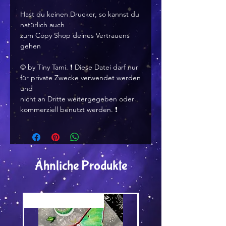
Hast du keinen Drucker, so kannst du
natürlich auch
zum Copy Shop deines Vertrauens
gehen
©️ by Tiny Tami. ❗ Diese Datei darf nur
für private Zwecke verwendet werden
und
nicht an Dritte weitergegeben oder
kommerziell benutzt werden. ❗
Ähnliche Produkte
Versand by Tiny Tami
Versand by Tiny Tami