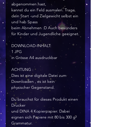
abgenommen hast,
kannst du ein Feld ausmalen. Trage
dein Start -und Zielgewicht selbst ein
und hab Spass
beim Abnehmen :D Auch besonders
für Kinder und Jugendliche geeignet.
DOWNLOAD-INHALT:
1 JPG
in Grösse A4 ausdruckbar
ACHTUNG :
Dies ist eine digitale Datei zum
Downloaden , es ist kein
physischer Gegenstand.
Du brauchst für dieses Produkt einen
Drucker
und DINA 4 Kopierpapier. Dabei
eignen sich Papiere mit 80 bis 300 g²
Grammatur.