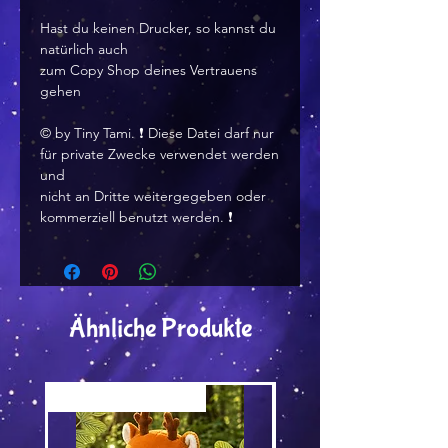
Hast du keinen Drucker, so kannst du
natürlich auch
zum Copy Shop deines Vertrauens
gehen
©️ by Tiny Tami. ❗ Diese Datei darf nur
für private Zwecke verwendet werden
und
nicht an Dritte weitergegeben oder
kommerziell benutzt werden. ❗
Ähnliche Produkte
Versand by Tiny Tami
Versand by DruckGuru