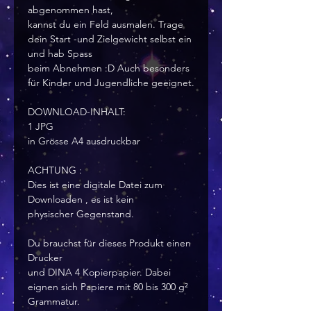
abgenommen hast,
kannst du ein Feld ausmalen. Trage
dein Start -und Zielgewicht selbst ein
und hab Spass
beim Abnehmen :D Auch besonders
für Kinder und Jugendliche geeignet.
DOWNLOAD-INHALT:
1 JPG
in Grösse A4 ausdruckbar
ACHTUNG :
Dies ist eine digitale Datei zum
Downloaden , es ist kein
physischer Gegenstand.
Du brauchst für dieses Produkt einen
Drucker
und DINA 4 Kopierpapier. Dabei
eignen sich Papiere mit 80 bis 300 g²
Grammatur.