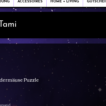
IDUNG
ACCESSOIRES
HOME + LIVING
GUTSCHEI
 Tami
dermäuse Puzzle
is
ersand