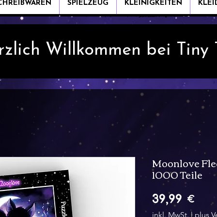
CHREIBWAREN
SPIELZEUG
KLEINIGKEITEN
KLE
rzlich Willkommen bei Tiny
Moonlove Fle
1000 Teile
Pre
39,99 €
inkl. MwSt.
|
plus V