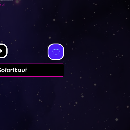
kel
b
Sofortkauf