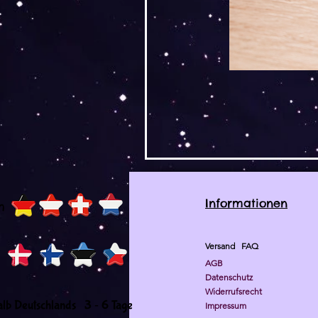
Informationen
h
Versand
FAQ
AGB
Datenschutz
Widerrufsrecht
-
alb Deutschlands 3
6 Tage
Impressum