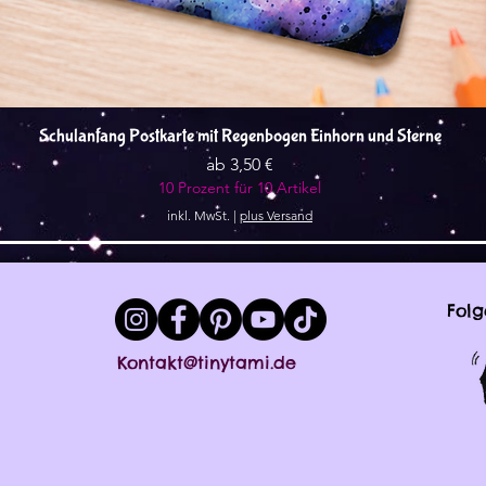
Schnellansicht
Schulanfang Postkarte mit Regenbogen Einhorn und Sterne
Sale-Preis
ab
3,50 €
10 Prozent für 10 Artikel
inkl. MwSt.
|
plus Versand
Folg
Kontakt@tinytami.de