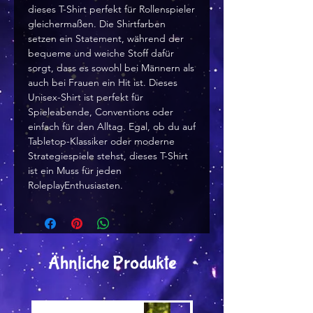
dieses T-Shirt perfekt für Rollenspieler
gleichermaßen. Die Shirtfarben
setzen ein Statement, während der
bequeme und weiche Stoff dafür
sorgt, dass es sowohl bei Männern als
auch bei Frauen ein Hit ist. Dieses
Unisex-Shirt ist perfekt für
Spieleabende, Conventions oder
einfach für den Alltag. Egal, ob du auf
Tabletop-Klassiker oder moderne
Strategiespiele stehst, dieses T-Shirt
ist ein Muss für jeden
RoleplayEnthusiasten.
Ähnliche Produkte
Versand by Tiny Tami
Versand by DruckGuru