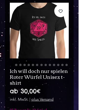
Ich will doch nur spielen
Roter Würfel Unisex t-
shirt
Sale-
ab
30,00€
Preis
inkl. MwSt.
|
plus Versand