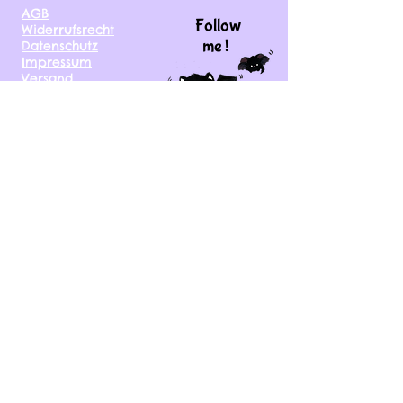
AGB
Follow
Widerrufsrecht
me !
Datenschutz
Impressum
Versand
FAQ
kontakt@tinytami.de
DE, AT, CH, NL, BE,
FR, DK, CZ, EE, FI, IE