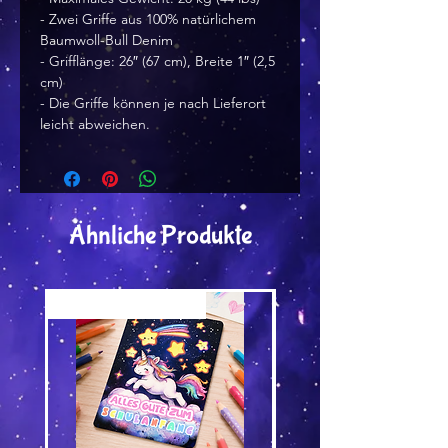
- Zwei Griffe aus 100% natürlichem 
Baumwoll-Bull Denim
- Grifflänge: 26″ (67 cm), Breite 1″ (2,5 
cm)
- Die Griffe können je nach Lieferort 
leicht abweichen.
Ähnliche Produkte
Versand by Tiny Tami
Versand by Tiny Tami