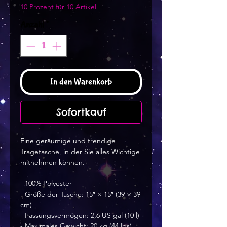
10 Prozent für 10 Artikel
Anzahl
*
In den Warenkorb
Sofortkauf
Eine geräumige und trendige 
Tragetasche, in der Sie alles Wichtige 
mitnehmen können.
- 100% Polyester
- Größe der Tasche: 15″ × 15″ (39 × 39 
cm)
- Fassungsvermögen: 2,6 US gal (10 l)
- Maximales Gewicht: 20 kg (44 lbs)