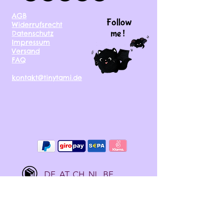
AGB
Follow
Widerrufsrecht
me !
Datenschutz
Impressum
Versand
FAQ
kontakt@tinytami.de
DE, AT, CH, NL, BE,
FR, DK, CZ, EE, FI, IE