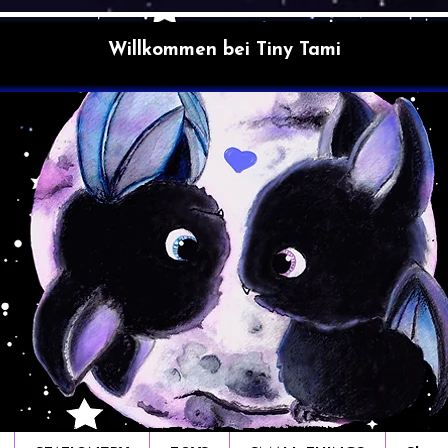
Willkommen bei Tiny Tami