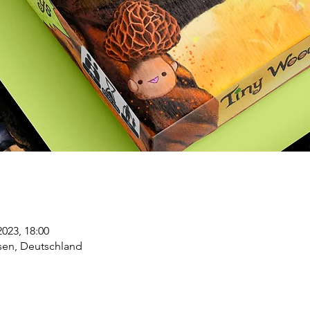
2023, 18:00
ssen, Deutschland