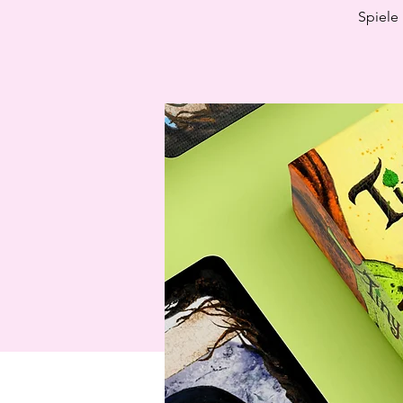
Spiele