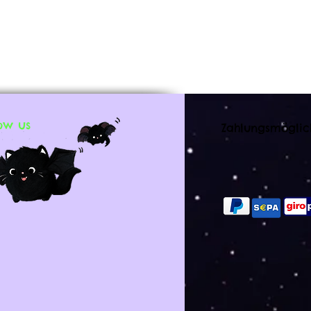
ow us
Zahlungsmöglic