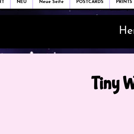
RT
NEU
Neue Seite
POSTCARDS
PRINTS
He
Tiny W