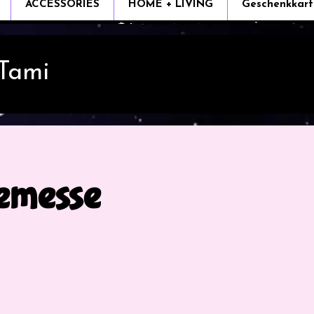
ACCESSORIES
HOME + LIVING
Geschenkkart
 Tami
lemesse