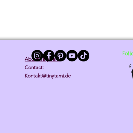
Foll
About Tiny Tami
Contact:
Kontakt@tinytami.de