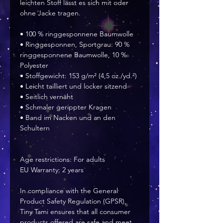
leichten Stoff lässt es sich mit oder 
ohne Jacke tragen.
• 100 % ringgesponnene Baumwolle
• Ringgesponnen, Sportgrau: 90 % 
ringgesponnene Baumwolle, 10 % 
Polyester
• Stoffgewicht: 153 g/m² (4,5 oz./yd.²)
• Leicht tailliert und locker sitzend
• Seitlich vernäht
• Schmaler gerippter Kragen
• Band im Nacken und an den 
Schultern
Age restrictions: For adults
EU Warranty: 2 years
In compliance with the General 
Product Safety Regulation (GPSR), 
Tiny Tami
 ensures that all consumer 
products offered are safe and meet 