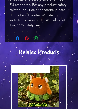
EU standards. For any product safety 
related inquiries or concerns, please 
contact us at 
kontakt@tinytami.de
 or 
write to us 
Dana Peter, Wernsbachstr.
12a, 57250 Netphen.
Related Products
Versand by Tiny Tami
Versand by DruckGuru