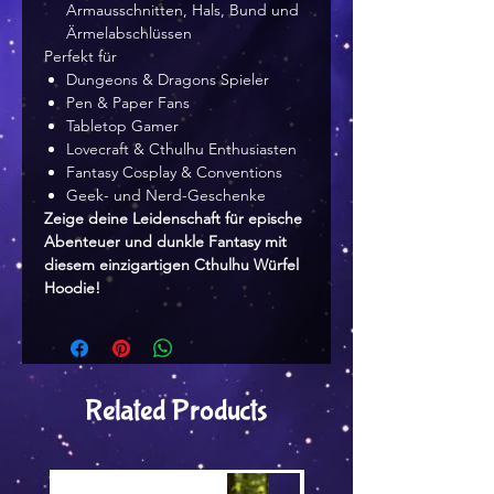
Armausschnitten, Hals, Bund und
Ärmelabschlüssen
Perfekt für
Dungeons & Dragons Spieler
Pen & Paper Fans
Tabletop Gamer
Lovecraft & Cthulhu Enthusiasten
Fantasy Cosplay & Conventions
Geek- und Nerd-Geschenke
Zeige deine Leidenschaft für epische
Abenteuer und dunkle Fantasy mit
diesem einzigartigen Cthulhu Würfel
Hoodie!
Related Products
Versand by Tiny Tami
Versand by DruckGuru