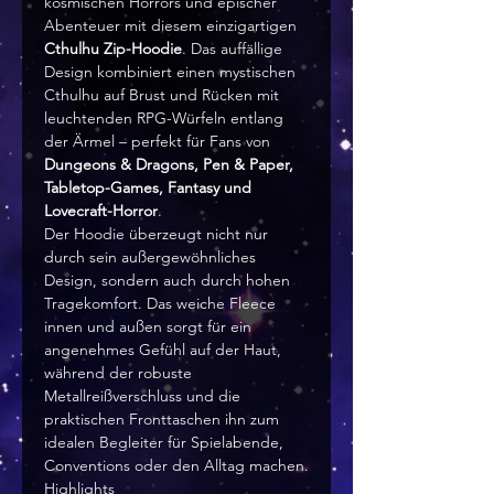
kosmischen Horrors und epischer
Abenteuer mit diesem einzigartigen
Cthulhu Zip-Hoodie
. Das auffällige
Design kombiniert einen mystischen
Cthulhu auf Brust und Rücken mit
leuchtenden RPG-Würfeln entlang
der Ärmel – perfekt für Fans von
Dungeons & Dragons, Pen & Paper,
Tabletop-Games, Fantasy und
Lovecraft-Horror
.
Der Hoodie überzeugt nicht nur
durch sein außergewöhnliches
Design, sondern auch durch hohen
Tragekomfort. Das weiche Fleece
innen und außen sorgt für ein
angenehmes Gefühl auf der Haut,
während der robuste
Metallreißverschluss und die
praktischen Fronttaschen ihn zum
idealen Begleiter für Spielabende,
Conventions oder den Alltag machen.
Highlights