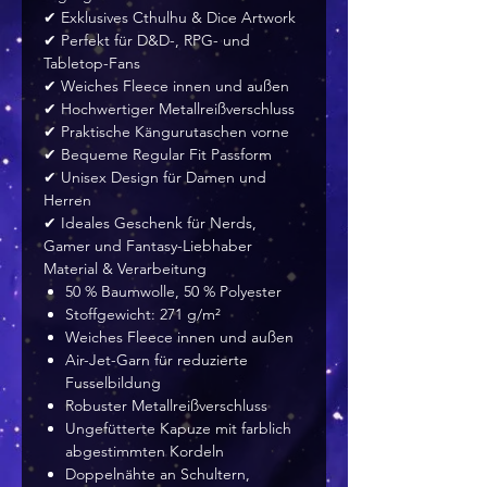
✔ Exklusives Cthulhu & Dice Artwork
✔ Perfekt für D&D-, RPG- und
Tabletop-Fans
✔ Weiches Fleece innen und außen
✔ Hochwertiger Metallreißverschluss
✔ Praktische Kängurutaschen vorne
✔ Bequeme Regular Fit Passform
✔ Unisex Design für Damen und
Herren
✔ Ideales Geschenk für Nerds,
Gamer und Fantasy-Liebhaber
Material & Verarbeitung
50 % Baumwolle, 50 % Polyester
Stoffgewicht: 271 g/m²
Weiches Fleece innen und außen
Air-Jet-Garn für reduzierte
Fusselbildung
Robuster Metallreißverschluss
Ungefütterte Kapuze mit farblich
abgestimmten Kordeln
Doppelnähte an Schultern,