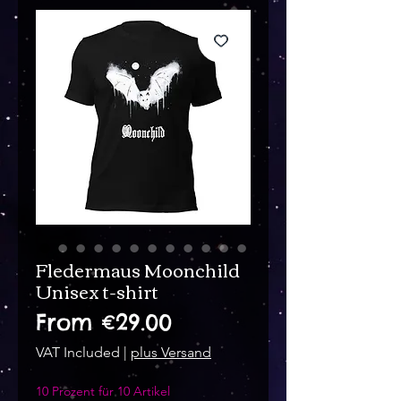
Fledermaus Moonchild
Unisex t-shirt
Sale
From
€29.00
Price
VAT Included
|
plus Versand
10 Prozent für 10 Artikel