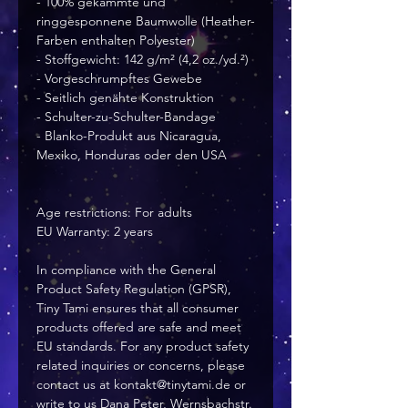
- 100% gekämmte und 
ringgesponnene Baumwolle (Heather-
Farben enthalten Polyester)
- Stoffgewicht: 142 g/m² (4,2 oz./yd.²)
- Vorgeschrumpftes Gewebe
- Seitlich genähte Konstruktion
- Schulter-zu-Schulter-Bandage
- Blanko-Produkt aus Nicaragua, 
Mexiko, Honduras oder den USA
Age restrictions: For adults
EU Warranty: 2 years
In compliance with the General 
Product Safety Regulation (GPSR), 
Tiny Tami
 ensures that all consumer 
products offered are safe and meet 
EU standards. For any product safety 
related inquiries or concerns, please 
contact us at 
kontakt@tinytami.de
 or 
write to us 
Dana Peter, Wernsbachstr.