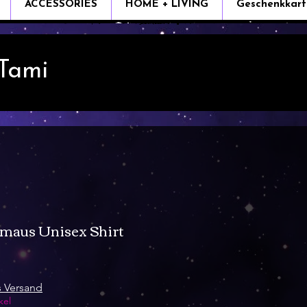
ACCESSORIES
HOME + LIVING
Geschenkkart
 Tami
rmaus Unisex Shirt
e
s Versand
kel