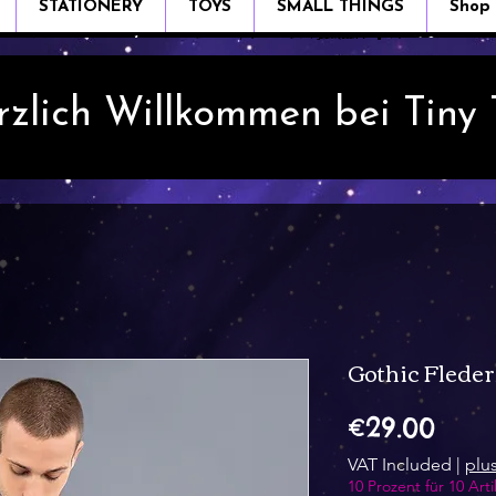
STATIONERY
TOYS
SMALL THINGS
Shop
rzlich Willkommen bei Tiny
Gothic Flede
Pric
€29.00
VAT Included
|
plu
10 Prozent für 10 Arti