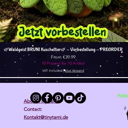
Quick View
🌿Waldgeist BRUNI Kuscheltier🌿 - Vorbestellung - PREORDER
Sale Price
From
€39.99
10 Prozent für 10 Artikel
VAT Included
|
plus Versand
Foll
About Tiny Tami
Contact:
Kontakt@tinytami.de