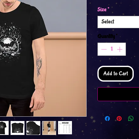
Size
*
Select
Quantity
*
Add to Cart