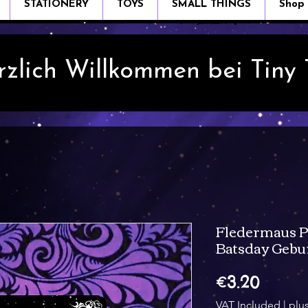
STATIONERY
TOYS
SMALL THINGS
Shop
rzlich Willkommen bei Tiny
Fledermaus P
Batsday Gebu
Price
€3.20
VAT Included
|
plu