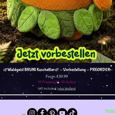
Quick View
🌿Waldgeist BRUNI Kuscheltier🌿 - Vorbestellung - PREORDER
Sale Price
From
€39.99
10 Prozent für 10 Artikel
VAT Included
|
plus Versand
Foll