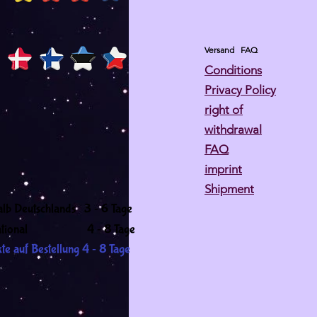
Versand
FAQ
Conditions
Privacy Policy
right of
withdrawal
FAQ
imprint
Shipment
-
alb Deutschlands 3
6 Tage
-
ernational 4
8 Tage
-
te auf Bestellung 4
8 Tage