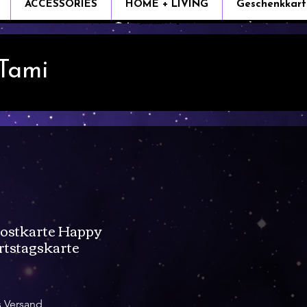
ACCESSORIES
HOME + LIVING
Geschenkkart
 Tami
ostkarte Happy
rtstagskarte
s Versand