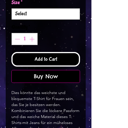
Size
*
Quantity
*
Add to Cart
Buy Now
Dies könnte das weichste und 
bequemste T-Shirt für Frauen sein, 
das Sie je besitzen werden. 
Kombinieren Sie die lockere Passform 
und das weiche Material dieses T-
Shirts mit Jeans für ein müheloses 