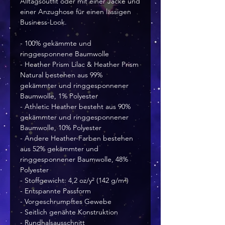
Alltagsoutfit oder mit einer Jacke und 
einer Anzughose für einen lässigen 
Business-Look.
- 100% gekämmte und 
ringgesponnene Baumwolle
- Heather Prism Lilac & Heather Prism 
Natural bestehen aus 99% 
gekämmter und ringgesponnener 
Baumwolle, 1% Polyester
- Athletic Heather besteht aus 90% 
gekämmter und ringgesponnener 
Baumwolle, 10% Polyester
- Andere Heather-Farben bestehen 
aus 52% gekämmter und 
ringgesponnener Baumwolle, 48% 
Polyester
- Stoffgewicht: 4,2 oz/y² (142 g/m²)
- Entspannte Passform
- Vorgeschrumpftes Gewebe
- Seitlich genähte Konstruktion
- Rundhalsausschnitt