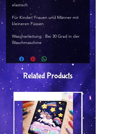
elastisch
Für Kinder, Frauen und Männer mit
kleineren Füssen
Waschanleitung : Bei 30 Grad in der
Waschmaschine
Related Products
Versand by Tiny Tami
Versand by Tiny Tami