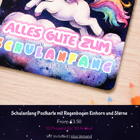
Quick View
Schulanfang Postkarte mit Regenbogen Einhorn und Sterne
Sale Price
From
€3.50
10 Prozent für 10 Artikel
VAT Included
|
plus Versand