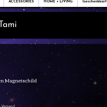
ACCESSORIES
HOME + LIVING
Geschenkkart
 Tami
n Magnetschild
s Versand