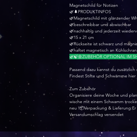
Magnetschild für Notizen
🌿🌲PRODUKTINFOS
🌿Magnetschild mit glänzender W
🌿beschreibbar und abwischbar
🌿nachhaltig und jederzeit wiede
🌿15 x 21 cm
🌿Rückseite ist schwarz und magne
🌿haftet magnetisch an Kühlschra
🌿🍃🌼ZUBEHÖR OPTIONAL IM SH
Passend dazu kannst du zusätzlich
Findest Stifte und Schwämme hier
Zum Zubehör
Organisiere deine Woche und plan
wische mit einem Schwamm trocken 
neu !📦Verpackung & Lieferung:Er w
Versandumschlag versendet