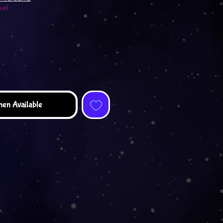
kel
hen Available