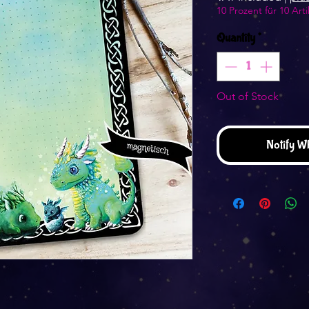
10 Prozent für 10 Arti
Quantity
*
Out of Stock
Notify W