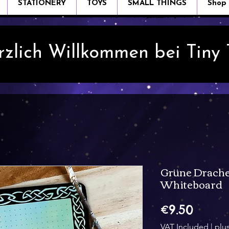
STATIONERY
TOYS
SMALL THINGS
Shop
rzlich Willkommen bei Tiny
Grüne Drache
Whiteboard
Price
€9.50
VAT Included
|
plu