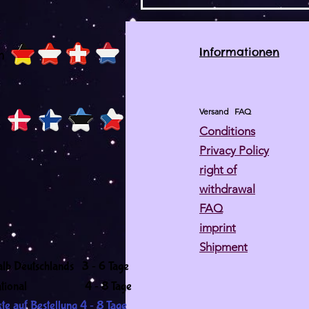
Informationen
h
Versand
FAQ
Conditions
Privacy Policy
right of
withdrawal
FAQ
imprint
Shipment
-
alb Deutschlands 3
6 Tage
-
ernational 4
8 Tage
-
te auf Bestellung 4
8 Tage