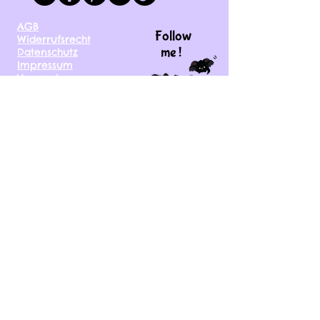
AGB
Follow
Widerrufsrecht
me !
Datenschutz
Impressum
Versand
FAQ
kontakt@tinytami.de
DE, AT, CH, NL, BE,
FR, DK, CZ, EE, FI, IE