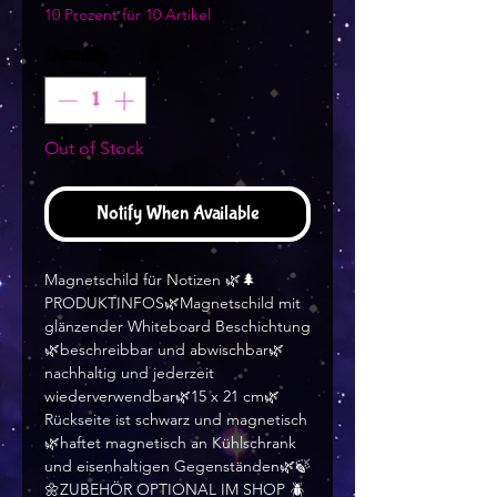
10 Prozent für 10 Artikel
Quantity
*
Out of Stock
Notify When Available
Magnetschild für Notizen 🌿🌲
PRODUKTINFOS🌿Magnetschild mit
glänzender Whiteboard Beschichtung
🌿beschreibbar und abwischbar🌿
nachhaltig und jederzeit
wiederverwendbar🌿15 x 21 cm🌿
Rückseite ist schwarz und magnetisch
🌿haftet magnetisch an Kühlschrank
und eisenhaltigen Gegenständen🌿🍃
🌼ZUBEHÖR OPTIONAL IM SHOP 🪲