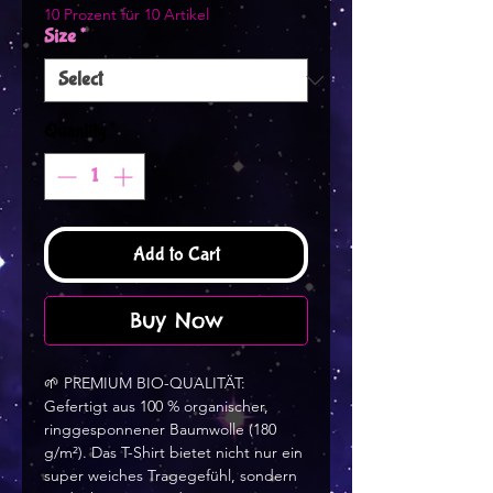
10 Prozent für 10 Artikel
Size
*
Quantity
*
Add to Cart
Buy Now
🌱 PREMIUM BIO-QUALITÄT: 
Gefertigt aus 100 % organischer, 
ringgesponnener Baumwolle (180 
g/m²). Das T-Shirt bietet nicht nur ein 
super weiches Tragegefühl, sondern 