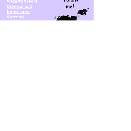
Widerrufsrecht
me !
Datenschutz
Impressum
Versand
FAQ
kontakt@tinytami.de
DE, AT, CH, NL, BE,
FR, DK, CZ, EE, FI, IE