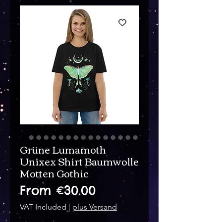
Grüne Lumamoth
Unixex Shirt Baumwolle
Motten Gothic
Sale
From
€30.00
Price
VAT Included
|
plus Versand