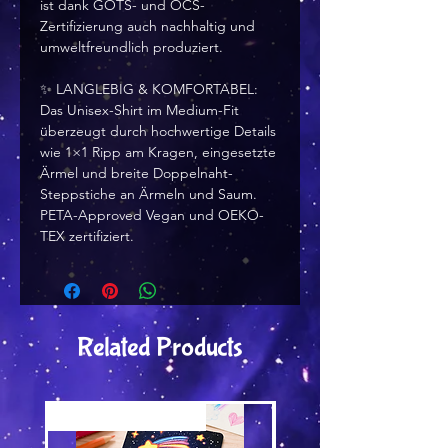
ist dank GOTS- und OCS-
Zertifizierung auch nachhaltig und 
umweltfreundlich produziert.
✨ LANGLEBIG & KOMFORTABEL: 
Das Unisex-Shirt im Medium-Fit 
überzeugt durch hochwertige Details 
wie 1×1 Ripp am Kragen, eingesetzte 
Ärmel und breite Doppelnaht-
Steppstiche an Ärmeln und Saum. 
PETA-Approved Vegan und OEKO-
TEX zertifiziert.
Related Products
Versand by Tiny Tami
Versand by Tiny Tami