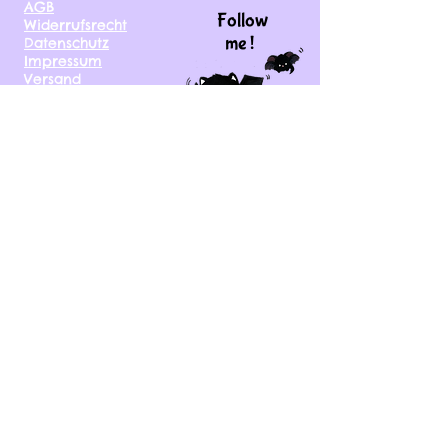
AGB
Follow
Widerrufsrecht
me !
Datenschutz
Impressum
Versand
FAQ
kontakt@tinytami.de
DE, AT, CH, NL, BE,
FR, DK, CZ, EE, FI, IE