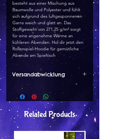
besteht aus einer Mischung aus 
Baumwolle und Polyester und fühlt 
sich aufgrund des luftgesponnenen 
Garns weich und glatt an. Das 
Stoffgewicht von 271,25 g/m² sorgt 
für eine angenehme Wärme an 
kühleren Abenden. Hol dir jetzt den 
Rollenspiel-Hoodie für gemütliche 
Abende am Spieltisch
Versandabwicklung
Dieses Produkt wird Print on
demand von der Partnerfirma in
Lettland gedruckt und von dort
in einem separaten Paket zu dir
Related Products
gesendet.
Versand by Tiny Tami
Versand by DruckGuru