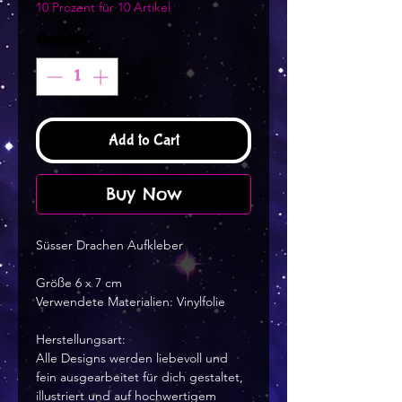
10 Prozent für 10 Artikel
Quantity
*
Add to Cart
Buy Now
Süsser Drachen Aufkleber
Größe 6 x 7 cm
Verwendete Materialien: Vinylfolie
Herstellungsart:
Alle Designs werden liebevoll und
fein ausgearbeitet für dich gestaltet,
illustriert und auf hochwertigem