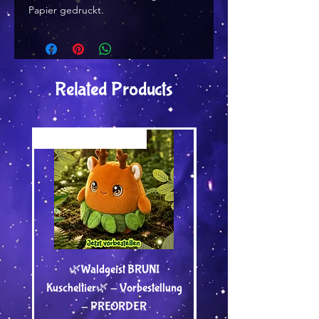
Papier gedruckt.
Related Products
Versand by Tiny Tami
Versand by DruckGuru
🌿Waldgeist BRUNI
Dein Wunschmotiv von
Kuscheltier🌿 - Vorbestellung
Tami als Bügelbild - A
- PREORDER