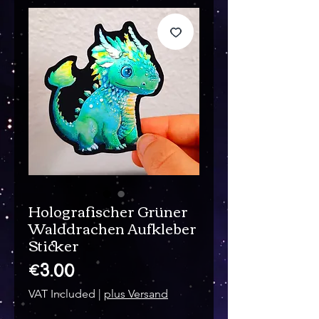
Holografischer Grüner
Walddrachen Aufkleber
Sticker
Price
€3.00
VAT Included
|
plus Versand